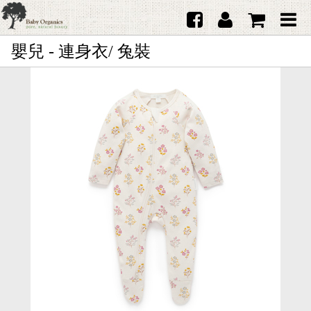
嬰兒 - 連身衣/ 兔裝
首頁
澳洲Purebaby有機棉
日本品牌育兒配件
韓國Merebe寶寶配件
嬰兒
女生
男生
禮品
服務據點