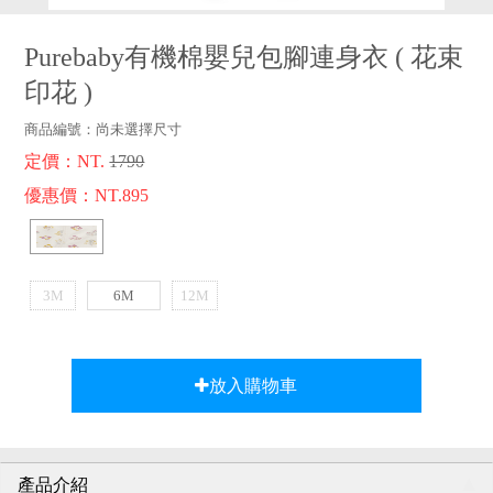
品牌故事
客服專區
Purebaby有機棉嬰兒包腳連身衣
(
花束
印花
)
商品編號：
尚未選擇尺寸
定價：NT.
1790
優惠價：NT.895
3M
6M
12M
放入購物車
產品介紹