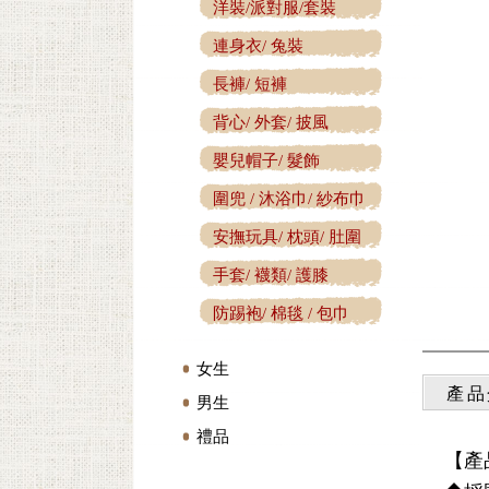
洋裝/派對服/套裝
連身衣/ 兔裝
長褲/ 短褲
背心/ 外套/ 披風
嬰兒帽子/ 髮飾
圍兜 / 沐浴巾/ 紗布巾
安撫玩具/ 枕頭/ 肚圍
手套/ 襪類/ 護膝
防踢袍/ 棉毯 / 包巾
女生
產品
男生
禮品
【產