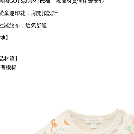
國際GOTS認證有機棉，
親膚材質使用最安心
愛童趣
印花，肩開扣設計
性羅紋布，透氣舒適
產地】
品材質】
0%有機棉