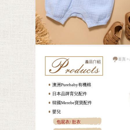
首頁
>
澳洲Purebaby有機棉
日本品牌育兒配件
韓國Merebe寶寶配件
嬰兒
包屁衣/ 肚衣