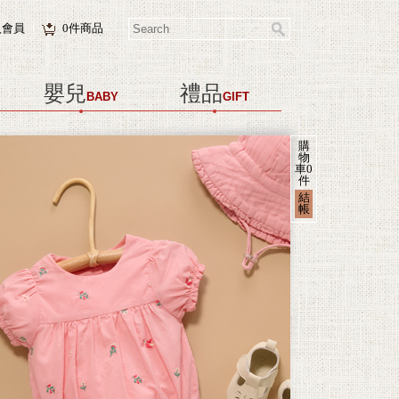
入會員
0
件商品
嬰兒
禮品
BABY
GIFT
購
物
車
0
件
結
帳