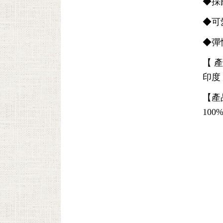
◆
採
◆可
◆彈
【 
印度
【產
10