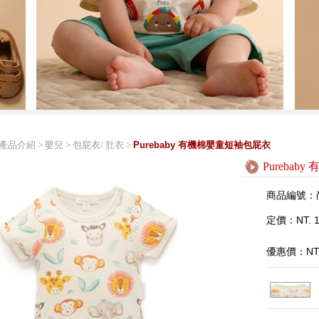
產品介紹
>
嬰兒
>
包屁衣/ 肚衣
>
Purebaby 有機棉嬰童短袖包屁衣
Pureba
商品編號：
定價：NT. 1
優惠價：NT