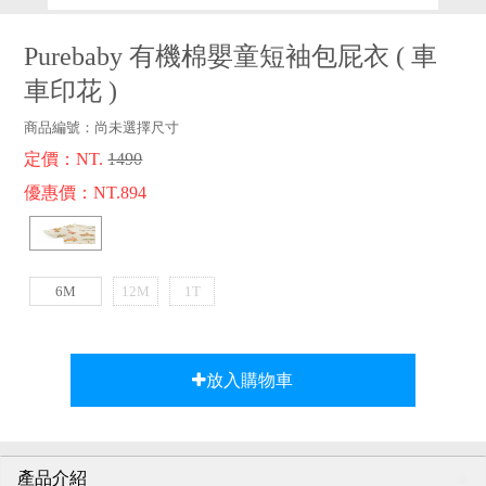
品牌故事
客服專區
Purebaby 有機棉嬰童短袖包屁衣
(
車
車印花
)
商品編號：
尚未選擇尺寸
定價：NT.
1490
優惠價：NT.894
6M
12M
1T
放入購物車
產品介紹