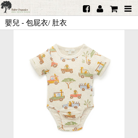
嬰兒 - 包屁衣/ 肚衣
首頁
澳洲Purebaby有機棉
日本品牌育兒配件
韓國Merebe寶寶配件
嬰兒
女生
男生
禮品
服務據點