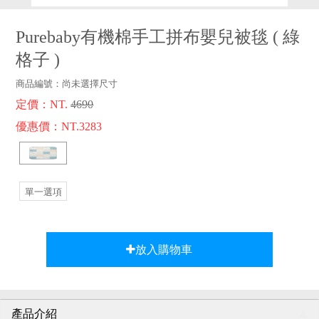
品牌故事
客服專區
Purebaby有機棉手工拼布嬰兒被毯
(
綠
格子
)
商品編號：
尚未選擇尺寸
定價：NT.
4690
優惠價：NT.3283
單一選項
放入購物車
產品介紹