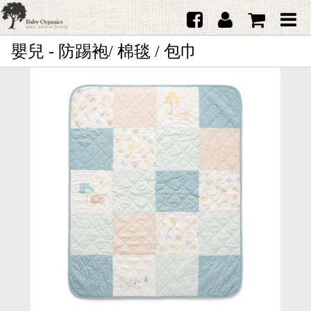
嬰兒 - 防踢袍/ 棉毯 / 包巾
首頁
澳洲Purebaby有機棉
日本品牌育兒配件
韓國Merebe寶寶配件
嬰兒
女生
男生
禮品
服務據點