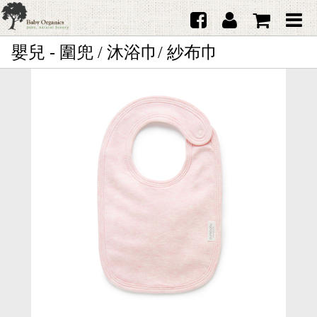
嬰兒 - 圍兜 / 沐浴巾/ 紗布巾
首頁
澳洲Purebaby有機棉
日本品牌育兒配件
韓國Merebe寶寶配件
嬰兒
女生
男生
禮品
服務據點