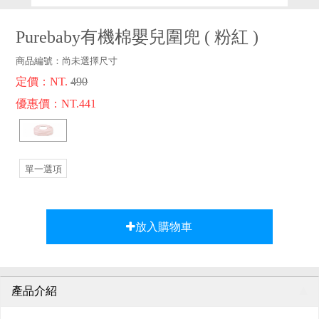
品牌故事
客服專區
Purebaby有機棉嬰兒圍兜
(
粉紅
)
商品編號：
尚未選擇尺寸
定價：NT.
490
優惠價：NT.441
單一選項
放入購物車
產品介紹