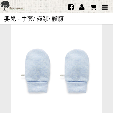
嬰兒 - 手套/ 襪類/ 護膝
首頁
澳洲Purebaby有機棉
日本品牌育兒配件
韓國Merebe寶寶配件
嬰兒
女生
男生
禮品
服務據點