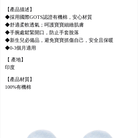
【產品描述】
◆採用國際GOTS認證有機棉，安心材質
◆舒適柔軟透氣；呵護寶寶細緻肌膚
◆手腕處鬆緊開口，防止手套脫落
◆新生兒必備品，避免寶寶抓傷自己，安全且保暖
◆0-3個月適用
【 產地】
印度
【產品材質】
100%有機棉