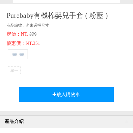
品牌故事
客服專區
Purebaby有機棉嬰兒手套
(
粉藍
)
商品編號：
尚未選擇尺寸
定價：NT.
390
優惠價：NT.351
單一
選項
放入購物車
產品介紹