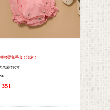
by有機棉嬰兒手套
(
淺灰
)
尚未選擇尺寸
90
351
.