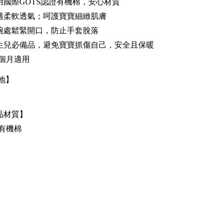
用國際GOTS認證有機棉，安心材質
適柔軟透氣；呵護寶寶細緻肌膚
腕處鬆緊開口，防止手套脫落
生兒必備品，避免寶寶抓傷自己，安全且保暖
3個月適用
地】
品材質】
%有機棉