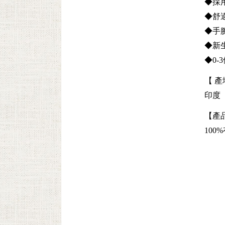
◆採
◆舒
◆手
◆新
◆0-
【 產
印度
【產
100