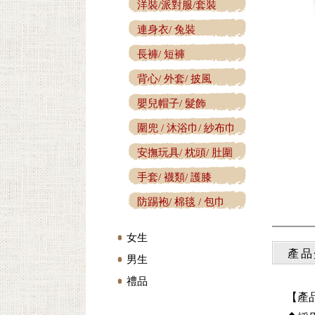
洋裝/派對服/套裝
連身衣/ 兔裝
長褲/ 短褲
背心/ 外套/ 披風
嬰兒帽子/ 髮飾
圍兜 / 沐浴巾/ 紗布巾
安撫玩具/ 枕頭/ 肚圍
手套/ 襪類/ 護膝
防踢袍/ 棉毯 / 包巾
女生
產品
男生
禮品
【產