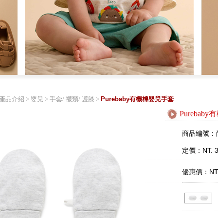
產品介紹
>
嬰兒
>
手套/ 襪類/ 護膝
>
Purebaby有機棉嬰兒手套
Pureba
商品編號：
定價：NT. 3
優惠價：NT