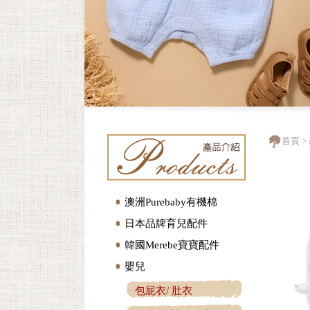
首頁
>
澳洲Purebaby有機棉
日本品牌育兒配件
韓國Merebe寶寶配件
嬰兒
包屁衣/ 肚衣