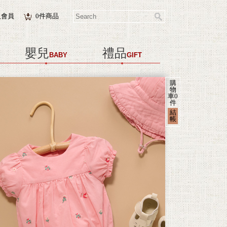
入會員
0
件商品
嬰兒
禮品
BABY
GIFT
購
物
車
0
件
結
帳