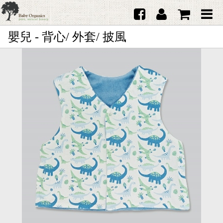
嬰兒 - 背心/ 外套/ 披風
首頁
澳洲Purebaby有機棉
日本品牌育兒配件
韓國Merebe寶寶配件
嬰兒
女生
男生
禮品
服務據點