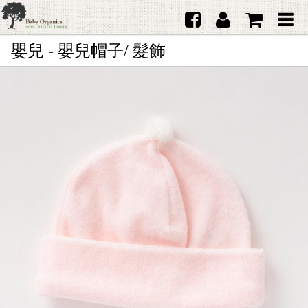
嬰兒 - 嬰兒帽子/ 髮飾
首頁
澳洲Purebaby有機棉
日本品牌育兒配件
韓國Merebe寶寶配件
嬰兒
女生
男生
禮品
服務據點