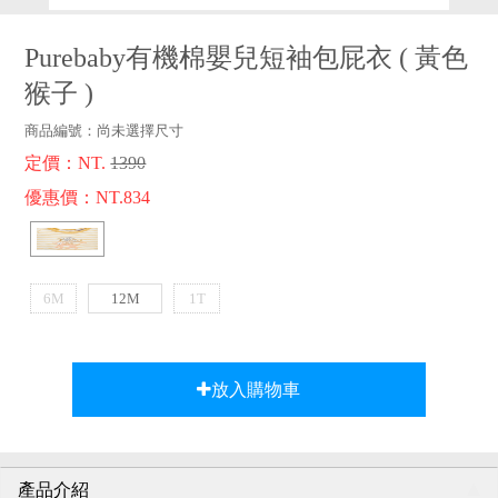
品牌故事
客服專區
Purebaby有機棉嬰兒短袖包屁衣
(
黃色
猴子
)
商品編號：
尚未選擇尺寸
定價：NT.
1390
優惠價：NT.834
6M
12M
1T
放入購物車
產品介紹