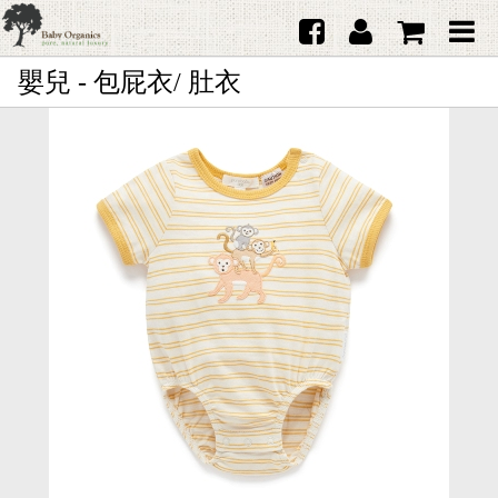
嬰兒 - 包屁衣/ 肚衣
首頁
澳洲Purebaby有機棉
日本品牌育兒配件
韓國Merebe寶寶配件
嬰兒
女生
男生
禮品
服務據點