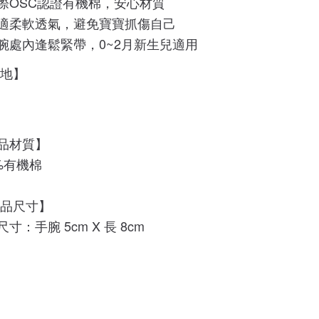
際OSC認證有機棉
，安心材質
適柔軟透氣，避免寶寶抓傷自己
腕處內逢鬆緊帶，0~2月新生兒適用
產地】
品材質】
0%有機棉
商品尺寸】
寸：手腕 5cm X 長 8cm