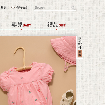
入會員
0
件商品
嬰兒
禮品
BABY
GIFT
購
物
車
0
件
結
帳