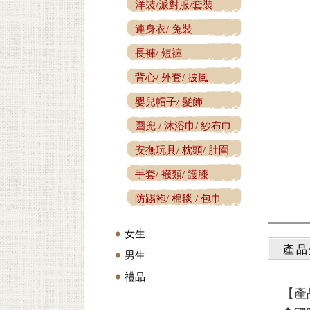
洋裝/派對服/套裝
連身衣/ 兔裝
長褲/ 短褲
背心/ 外套/ 披風
嬰兒帽子/ 髮飾
圍兜 / 沐浴巾/ 紗布巾
安撫玩具/ 枕頭/ 肚圍
手套/ 襪類/ 護膝
防踢袍/ 棉毯 / 包巾
女生
產品
男生
禮品
【產