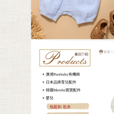
首頁
>
澳洲Purebaby有機棉
日本品牌育兒配件
韓國Merebe寶寶配件
嬰兒
包屁衣/ 肚衣