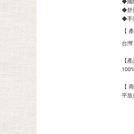
◆國
◆舒
◆手
【 
台灣
【產
10
【 
平放尺