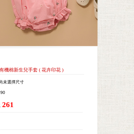
lles 有機棉新生兒手套
(
花卉印花
)
尚未選擇尺寸
90
261
.