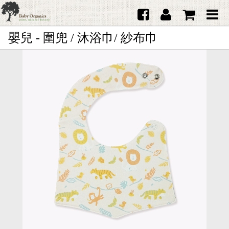
嬰兒 - 圍兜 / 沐浴巾/ 紗布巾
首頁
澳洲Purebaby有機棉
日本品牌育兒配件
韓國Merebe寶寶配件
嬰兒
女生
男生
禮品
服務據點