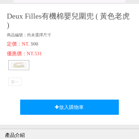
品牌故事
客服專區
Deux Filles有機棉嬰兒圍兜
(
黃色老虎
)
商品編號：
尚未選擇尺寸
定價：NT.
590
優惠價：NT.531
單一
選項
放入購物車
產品介紹