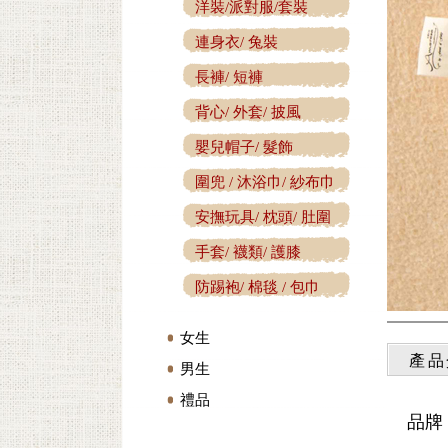
洋裝/派對服/套裝
連身衣/ 兔裝
長褲/ 短褲
背心/ 外套/ 披風
嬰兒帽子/ 髮飾
圍兜 / 沐浴巾/ 紗布巾
安撫玩具/ 枕頭/ 肚圍
手套/ 襪類/ 護膝
防踢袍/ 棉毯 / 包巾
女生
產品
男生
禮品
品牌：