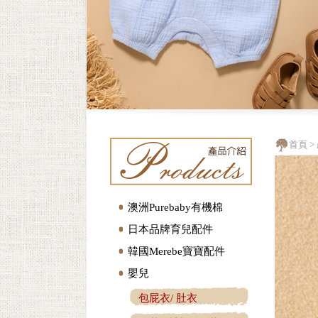
首頁
>
澳洲Purebaby有機棉
日本品牌育兒配件
韓國Merebe寶寶配件
嬰兒
包屁衣/ 肚衣