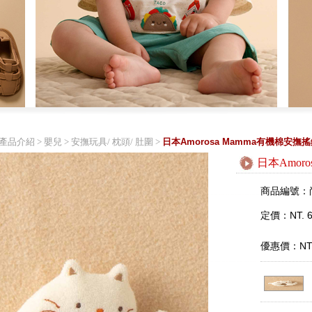
產品介紹
>
嬰兒
>
安撫玩具/ 枕頭/ 肚圍
>
日本Amorosa Mamma有機棉安撫
日本Amor
商品編號：
定價：NT. 6
優惠價：NT