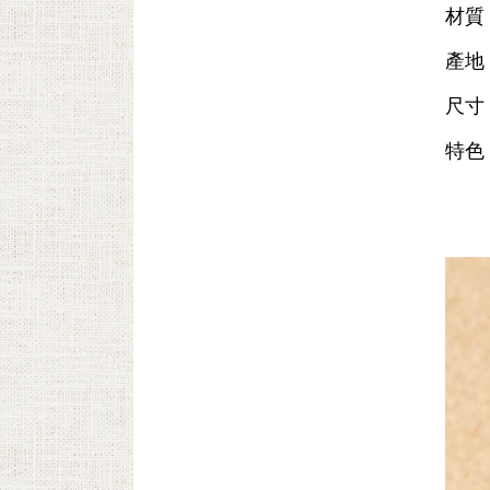
材質
產地
尺寸：
特色
轉移