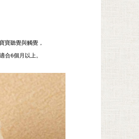
寶寶聽覺與觸覺，
合6個月以上。