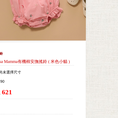
搖鈴
osa Mamma有機棉安撫搖鈴
(
米色小貓
)
尚未選擇尺寸
90
621
.