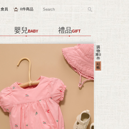
入會員
0
件商品
嬰兒
禮品
BABY
GIFT
購
物
車
0
件
結
帳