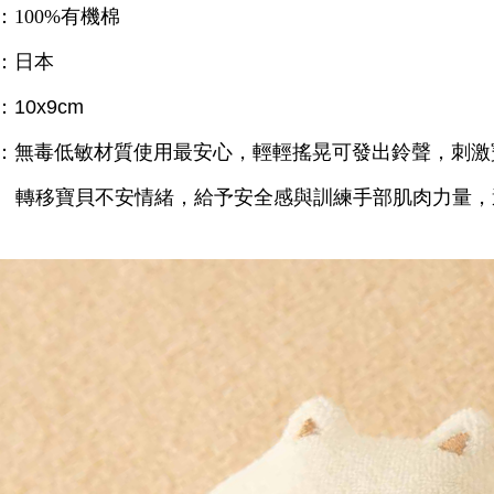
：100%有機棉
：日本
10x9cm
：
無毒低敏材質使用最安心，輕輕搖晃可發出鈴聲，刺激
寶貝不安情緒，給予安全感與訓練手部肌肉力量，適