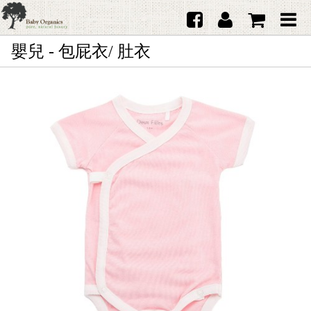
嬰兒 - 包屁衣/ 肚衣
首頁
澳洲Purebaby有機棉
日本品牌育兒配件
韓國Merebe寶寶配件
嬰兒
女生
男生
禮品
服務據點