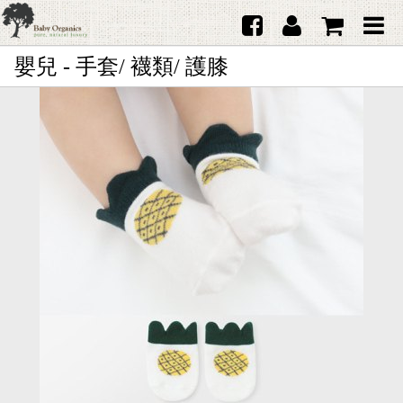
嬰兒 - 手套/ 襪類/ 護膝
首頁
澳洲Purebaby有機棉
日本品牌育兒配件
韓國Merebe寶寶配件
嬰兒
女生
男生
禮品
服務據點