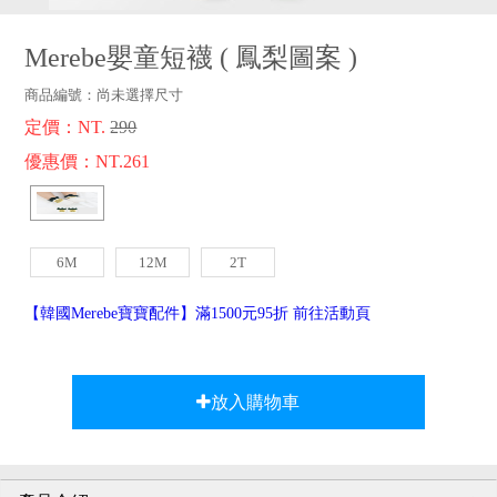
品牌故事
客服專區
Merebe嬰童短襪
(
鳳梨圖案
)
商品編號：
尚未選擇尺寸
定價：NT.
290
優惠價：NT.261
6M
12M
2T
【韓國Merebe寶寶配件】滿1500元95折 前往活動頁
放入購物車