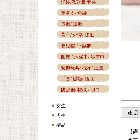
洋裝/派對服/套裝
連身衣/ 兔裝
長褲/ 短褲
背心/ 外套/ 披風
嬰兒帽子/ 髮飾
圍兜 / 沐浴巾/ 紗布巾
安撫玩具/ 枕頭/ 肚圍
手套/ 襪類/ 護膝
防踢袍/ 棉毯 / 包巾
女生
產品
男生
禮品
【產