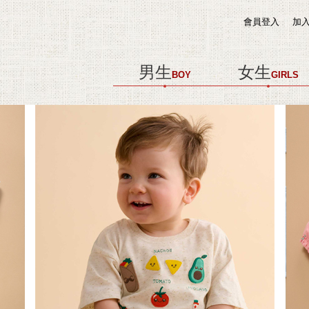
會員登入
加
男生
女生
BOY
GIRLS