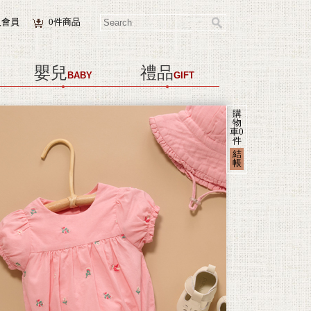
入會員
0
件商品
嬰兒
禮品
BABY
GIFT
購
物
車
0
件
結
帳