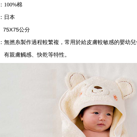
：100%棉
：日本
 75X75公分
：無撚糸製作過程較繁複，常用於給皮膚較敏感的嬰幼兒
有親膚觸感、快乾等特性。