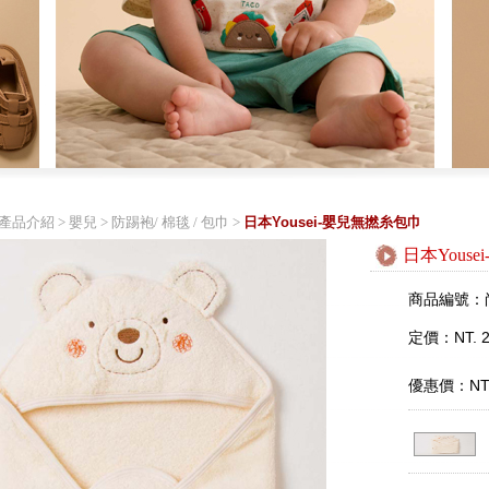
產品介紹
>
嬰兒
>
防踢袍/ 棉毯 / 包巾
>
日本Yousei-嬰兒無撚糸包巾
日本Yous
商品編號：
定價：NT. 2
優惠價：NT