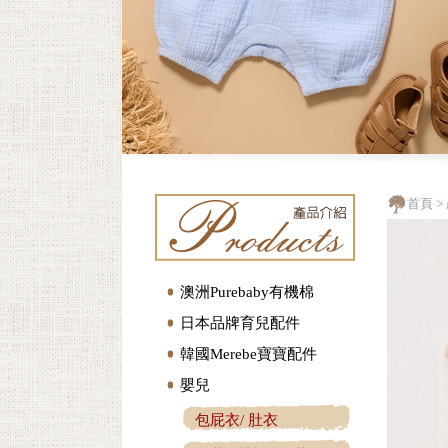
首頁
>
澳洲Purebaby有機棉
日本品牌育兒配件
韓國Merebe寶寶配件
嬰兒
包屁衣/ 肚衣