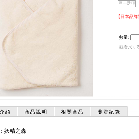
單一選項
【日本品牌育
數量:
觀看尺寸
介紹
商品說明
相關商品
瀏覽紀錄
：妖精之森