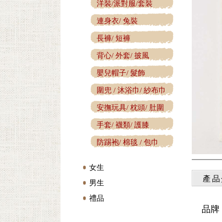
洋裝/派對服/套裝
連身衣/ 兔裝
長褲/ 短褲
背心/ 外套/ 披風
嬰兒帽子/ 髮飾
圍兜 / 沐浴巾/ 紗布巾
安撫玩具/ 枕頭/ 肚圍
手套/ 襪類/ 護膝
防踢袍/ 棉毯 / 包巾
女生
產品
男生
禮品
品牌