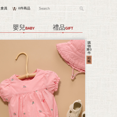
入會員
0
件商品
嬰兒
禮品
BABY
GIFT
購
物
車
0
件
結
帳