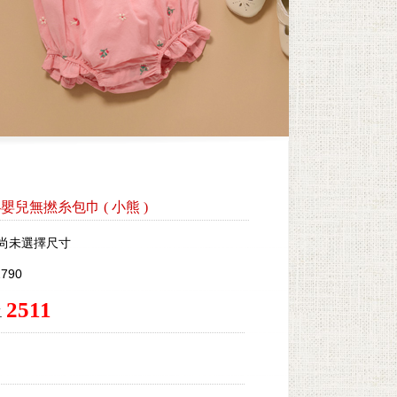
ei-嬰兒無撚糸包巾
(
小熊
)
尚未選擇尺寸
790
2511
.