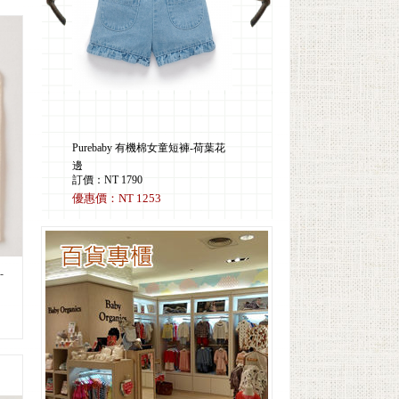
棉女童短褲-荷葉花
Purebaby有機棉女童格紋背心裙-
Deux Filles有機棉嬰兒棉絨毯-紅藍
珊瑚紅格紋
花卉
訂價：NT 2790
訂價：NT 1690
3
優惠價：NT 1953
優惠價：NT 1183
-