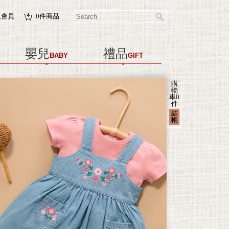
入會員
0
件商品
嬰兒
禮品
BABY
GIFT
購
物
車
0
件
結
帳