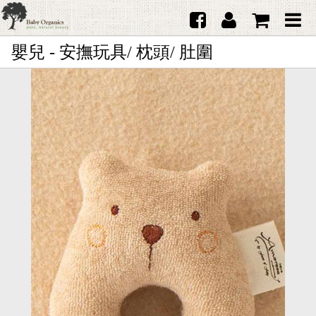
嬰兒 - 安撫玩具/ 枕頭/ 肚圍
首頁
澳洲Purebaby有機棉
日本品牌育兒配件
韓國Merebe寶寶配件
嬰兒
女生
男生
禮品
服務據點