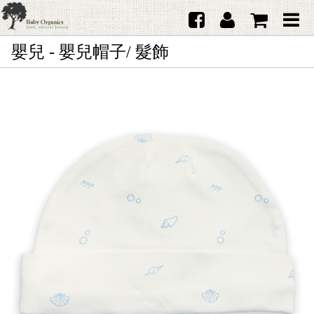
嬰兒 - 嬰兒帽子/ 髮飾
首頁
澳洲Purebaby有機棉
日本品牌育兒配件
韓國Merebe寶寶配件
嬰兒
女生
男生
禮品
服務據點