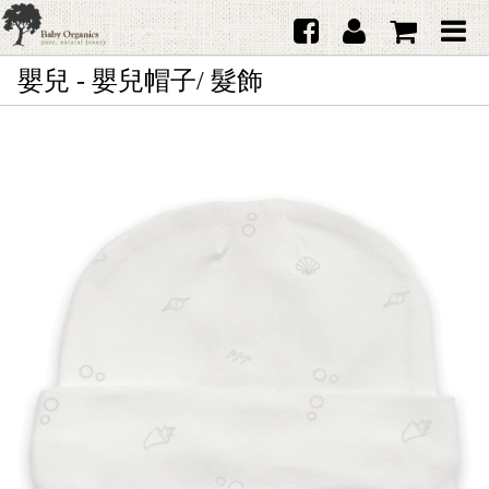
嬰兒 - 嬰兒帽子/ 髮飾
首頁
澳洲Purebaby有機棉
日本品牌育兒配件
韓國Merebe寶寶配件
嬰兒
女生
男生
禮品
服務據點