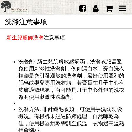
洗滌注意事項
首頁
澳洲Purebaby有機棉
新生兒服飾洗滌
注意事項
日本品牌育兒配件
韓國Merebe寶寶配件
洗滌劑: 新生兒肌膚敏感嬌弱，洗滌衣服需避
免使用刺激性洗滌劑，例如漂白水、亮白洗衣
嬰兒
精都是會引發過敏的洗滌劑，最好使用溫和的
肥皂或嬰兒專用洗衣精。若寶寶在月子中心有
女生
皮膚過敏現象，有可能是月子中心外包的洗衣
男生
廠商使用刺激性洗滌劑。
禮品
洗滌方法: 非針織毛衣類，可使用手洗或裝袋
機洗。有機棉未經過防縮處理，自然晾乾為
服務據點
佳，使用機器烘乾需調至低溫，衣物遇高溫熱
烘會縮小。